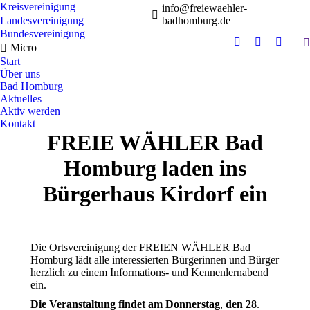
Kreisvereinigung
info@freiewaehler-
Landesvereinigung
badhomburg.de
Bundesvereinigung
S
Micro
Instagram
Facebook
YouTu
Start
page
page
page
Über uns
opens
opens
opens
Bad Homburg
in
in
in
Aktuelles
new
new
new
Aktiv werden
Kontakt
window
window
windo
FREIE WÄHLER Bad
Homburg laden ins
Bürgerhaus Kirdorf ein
Die Ortsvereinigung der FREIEN WÄHLER Bad
Homburg lädt alle interessierten Bürgerinnen und Bürger
herzlich zu einem Informations- und Kennenlernabend
ein.
Die
Veranstaltung
findet
am
Donnerstag
,
den
28
.